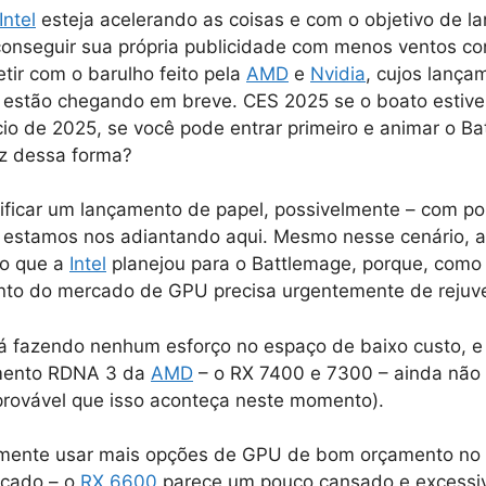
Intel
esteja acelerando as coisas e com o objetivo de l
onseguir sua própria publicidade com menos ventos con
tir com o barulho feito pela
AMD
e
Nvidia
, cujos lança
 estão chegando em breve. CES 2025 se o boato estiver
ício de 2025, se você pode entrar primeiro e animar o B
az dessa forma?
nificar um lançamento de papel, possivelmente – com p
s estamos nos adiantando aqui. Mesmo nesse cenário, a
 o que a
Intel
planejou para o Battlemage, porque, como
nto do mercado de GPU precisa urgentemente de rejuv
á fazendo nenhum esforço no espaço de baixo custo, e
mento RDNA 3 da
AMD
– o RX 7400 e 7300 – ainda não
provável que isso aconteça neste momento).
mente usar mais opções de GPU de bom orçamento no
rcado – o
RX 6600
parece um pouco cansado e excess