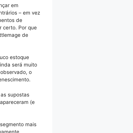
ançar em
trários – em vez
mentos de
 certo. Por que
attlemage de
ouco estoque
inda será muito
 observado, o
enescimento.
 as supostas
 apareceram (e
 segmento mais
ivamente