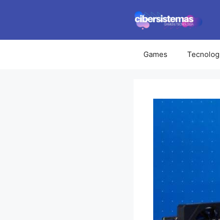
Pular
para
o
conteúdo
Games
Tecnolog