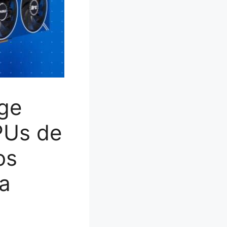
age
PUs de
os
la