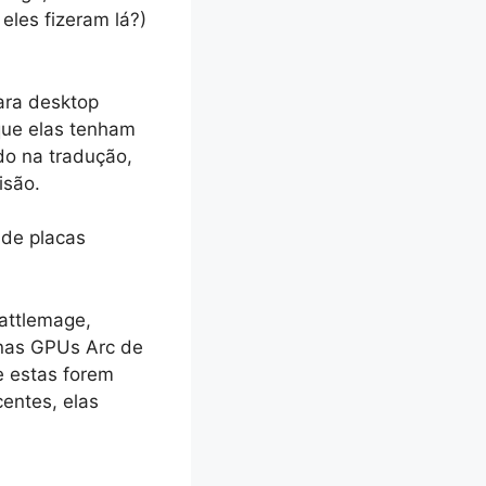
eles fizeram lá?)
ara desktop
que elas tenham
do na tradução,
isão.
 de placas
attlemage,
nas GPUs Arc de
e estas forem
entes, elas