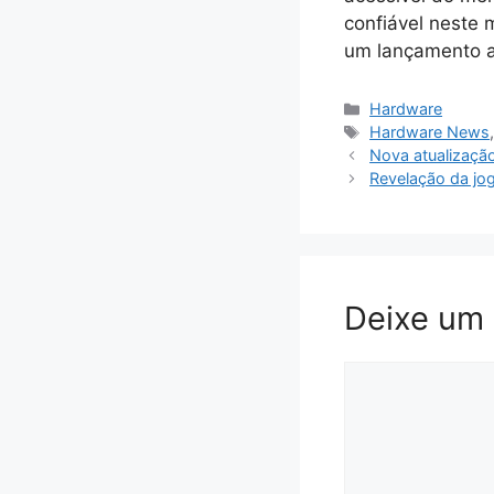
confiável neste
um lançamento an
Categorias
Hardware
Tags
Hardware News
Nova atualizaçã
Revelação da jog
Deixe um
Comentário