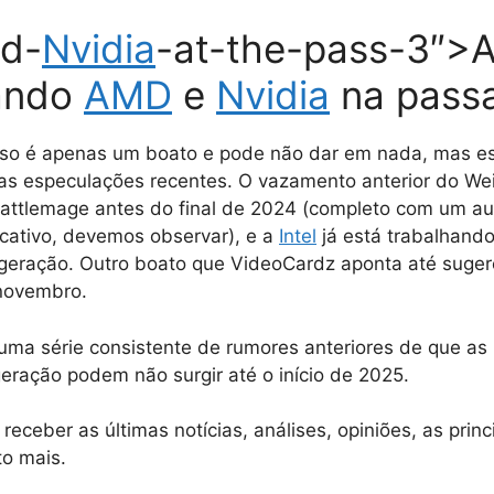
d-
Nvidia
-at-the-pass-3″>A
ando
AMD
e
Nvidia
na pass
so é apenas um boato e pode não dar em nada, mas e
as especulações recentes. O vazamento anterior do Wei
attlemage antes do final de 2024 (completo com um a
ficativo, devemos observar), e a
Intel
já está trabalhando
ª geração. Outro boato que VideoCardz aponta até suge
novembro.
 uma série consistente de rumores anteriores de que as 
eração podem não surgir até o início de 2025.
receber as últimas notícias, análises, opiniões, as princ
to mais.