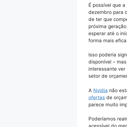
É possível que a
dezembro para c
de ter que compe
próxima geração
esperar até o in
forma mais efic
Isso poderia sig
disponível – ma
interessante ver
setor de orçame
A
Nvidia
não est
ofertas
de orça
parece muito im
Poderíamos real
acessível do me