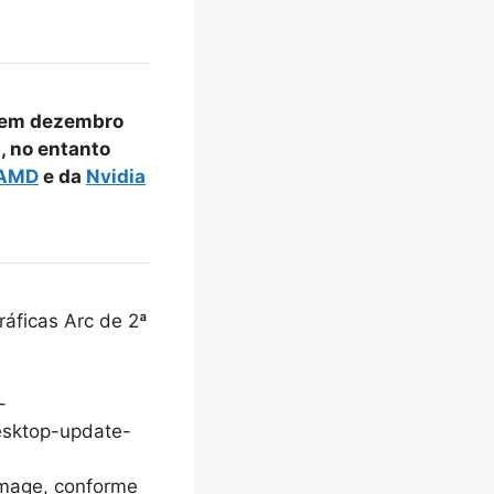
 em dezembro
, no entanto
AMD
e da
Nvidia
áficas Arc de 2ª
-
esktop-update-
emage, conforme