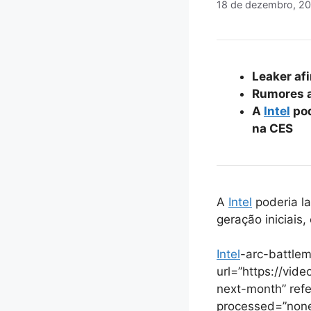
18 de dezembro, 2
Leaker af
Rumores a
A
Intel
pod
na CES
A
Intel
poderia la
geração iniciais
Intel
-arc-battle
url=”https://vid
next-month” refe
processed=”none