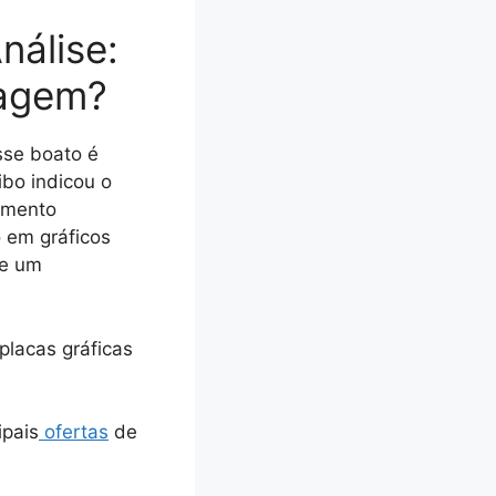
nálise:
agem?
sse boato é
bo indicou o
umento
 em gráficos
re um
placas gráficas
ipais
ofertas
de