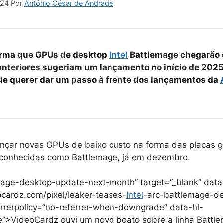
024
Por
António César de Andrade
irma que GPUs de desktop
Intel
Battlemage chegarão
nteriores sugeriam um lançamento no início de 2025
e querer dar um passo à frente dos lançamentos da
nçar novas GPUs de baixo custo na forma das placas gr
, conhecidas como Battlemage, já em dezembro.
mage-desktop-update-next-month” target=”_blank” data
eocardz.com/pixel/leaker-teases-
Intel
-arc-battlemage-d
rrerpolicy=”no-referrer-when-downgrade” data-hl-
”>VideoCardz ouvi um novo boato sobre a linha Battl