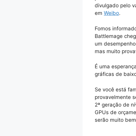
divulgado pelo v
em
Weibo
.
Fomos informado
Battlemage cheg
um desempenho “
mas muito prova
É uma esperança
gráficas de baix
Se você está fam
provavelmente s
2ª geração de ní
GPUs de orçamen
serão muito bem