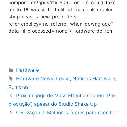
components/gpus/rtx-5090-orders-could-take-
up-to-16-weeks-to-fulfill-at-major-uk-retailer-
shop-ceases-new-pre-orders”
referrerpolicy=”no-referrer-when-downgrade”
data-hl-processed=”none”>Hardware de Tom
Categorias
Hardware
Tags
Hardware News
,
Leaks
,
Notícias Hardware
,
Rumores
Próximo jogo de Mass Effect ainda em “Pré-
produção”, apesar do Studio Shake Up
Civilização 7: Melhores líderes para escolher