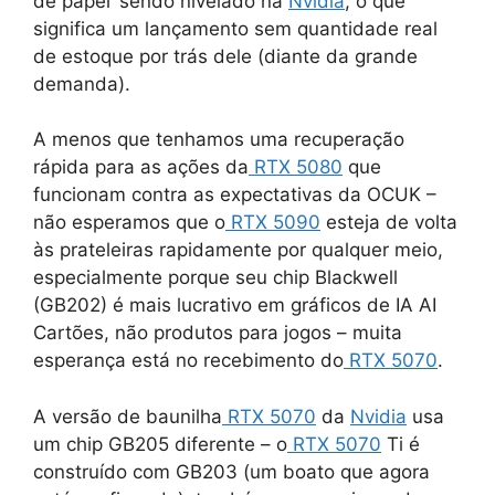
de papel’ sendo nivelado na
Nvidia
, o que
significa um lançamento sem quantidade real
de estoque por trás dele (diante da grande
demanda).
A menos que tenhamos uma recuperação
rápida para as ações da
RTX 5080
que
funcionam contra as expectativas da OCUK –
não esperamos que o
RTX 5090
esteja de volta
às prateleiras rapidamente por qualquer meio,
especialmente porque seu chip Blackwell
(GB202) é mais lucrativo em gráficos de IA AI
Cartões, não produtos para jogos – muita
esperança está no recebimento do
RTX 5070
.
A versão de baunilha
RTX 5070
da
Nvidia
usa
um chip GB205 diferente – o
RTX 5070
Ti é
construído com GB203 (um boato que agora