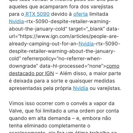
aqueles que acamparam fora dos varejistas
para o
RTX 5090
devido à
oferta
limitada
Nvidia
-rtx-5090-despite-retailer-warning-
about-the-january-cold” target=”_blank” data-
url=”https://www.ign.com/articles/people-are-
already-camping-out-for-an-
Nvidia
-rtx-5090-
despite-retailer-warning-about-the-january-
cold” referrerpolicy=”no-referrer-when-
downgrade” data-hl-processed=”none”>
como
destacado por IGN
– Além disso, a maior parte
é deixada para a sorte e quaisquer medidas
apresentadas pela própria
Nvidia
ou varejistas.
Vimos isso ocorrer com o convés a vapor da
Valve, que foi limitado a uma ordem por conta
quando em alta demanda – e, embora não
tenha eliminado completamente o
escalpeamento, ele fez um ótimo trabalho ao