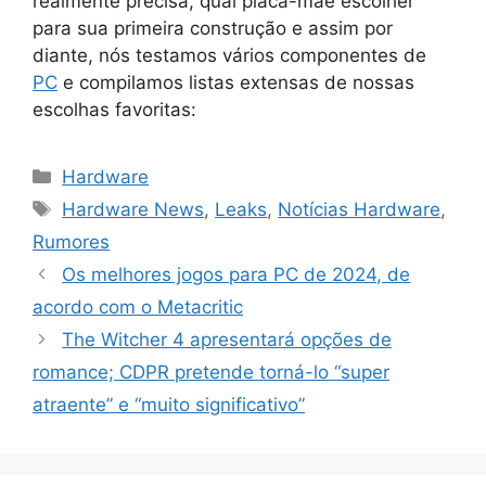
realmente precisa, qual placa-mãe escolher
para sua primeira construção e assim por
diante, nós testamos vários componentes de
PC
e compilamos listas extensas de nossas
escolhas favoritas:
Categorias
Hardware
Tags
Hardware News
,
Leaks
,
Notícias Hardware
,
Rumores
Os melhores jogos para PC de 2024, de
acordo com o Metacritic
The Witcher 4 apresentará opções de
romance; CDPR pretende torná-lo “super
atraente” e “muito significativo”