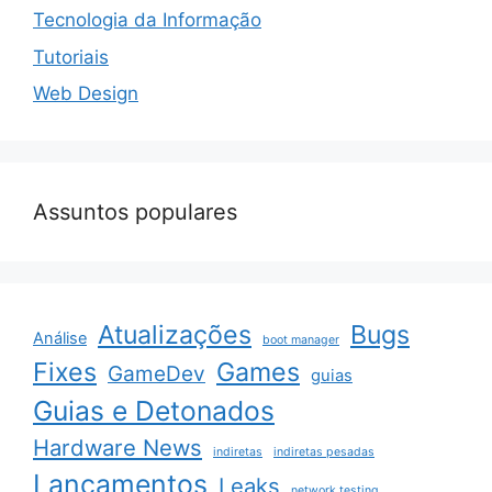
Tecnologia da Informação
Tutoriais
Web Design
Assuntos populares
Atualizações
Bugs
Análise
boot manager
Fixes
Games
GameDev
guias
Guias e Detonados
Hardware News
indiretas
indiretas pesadas
Lançamentos
Leaks
network testing