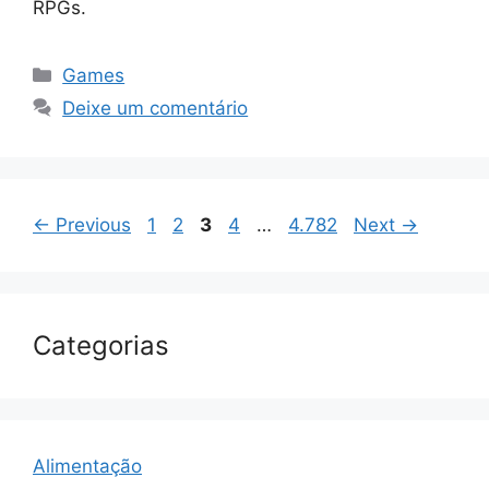
RPGs.
Categorias
Games
Deixe um comentário
Page
Page
Page
Page
Page
←
Previous
1
2
3
4
…
4.782
Next
→
Categorias
Alimentação