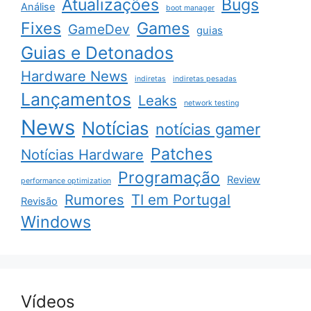
Atualizações
Bugs
Análise
boot manager
Fixes
Games
GameDev
guias
Guias e Detonados
Hardware News
indiretas
indiretas pesadas
Lançamentos
Leaks
network testing
News
Notícias
notícias gamer
Patches
Notícias Hardware
Programação
Review
performance optimization
Rumores
TI em Portugal
Revisão
Windows
Vídeos