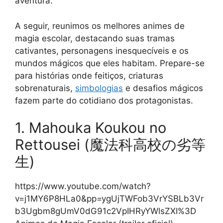
aventura.
A seguir, reunimos os melhores animes de
magia escolar, destacando suas tramas
cativantes, personagens inesquecíveis e os
mundos mágicos que eles habitam. Prepare-se
para histórias onde feitiços, criaturas
sobrenaturais,
simbologias
e desafios mágicos
fazem parte do cotidiano dos protagonistas.
1. Mahouka Koukou no
Rettousei (魔法科高校の劣等
生)
https://www.youtube.com/watch?
v=j1MY6P8HLa0&pp=ygUjTWFob3VrYSBLb3Vr
b3Ugbm8gUmV0dG91c2VpIHRyYWlsZXI%3D