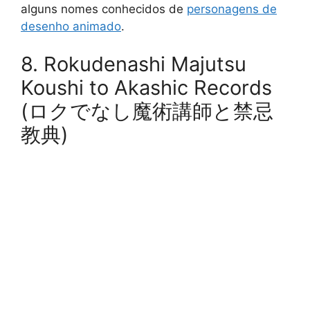
alguns nomes conhecidos de
personagens de
desenho animado
.
8. Rokudenashi Majutsu
Koushi to Akashic Records
(ロクでなし魔術講師と禁忌
教典)