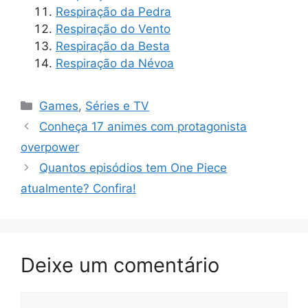
Respiração da Pedra
Respiração do Vento
Respiração da Besta
Respiração da Névoa
Categorias
Games
,
Séries e TV
Conheça 17 animes com protagonista
overpower
Quantos episódios tem One Piece
atualmente? Confira!
Deixe um comentário
Comentário