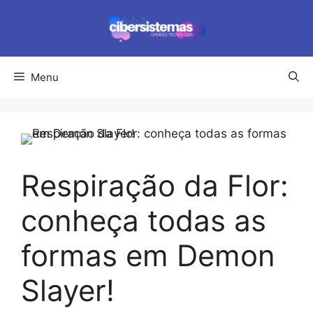
Pular
para
o
conteúdo
Menu
Respiração da Flor:
conheça todas as
formas em Demon
Slayer!