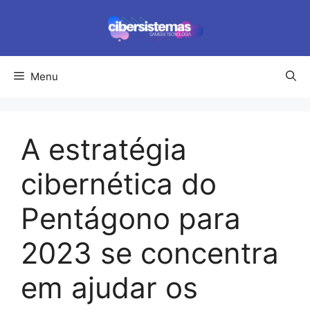
Pular
para
o
conteúdo
Menu
A estratégia
cibernética do
Pentágono para
2023 se concentra
em ajudar os