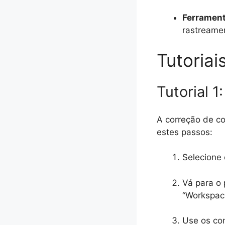
Ferrament
rastreame
Tutoriai
Tutorial 
A correção de co
estes passos:
Selecione 
Vá para o 
“Workspace
Use os con