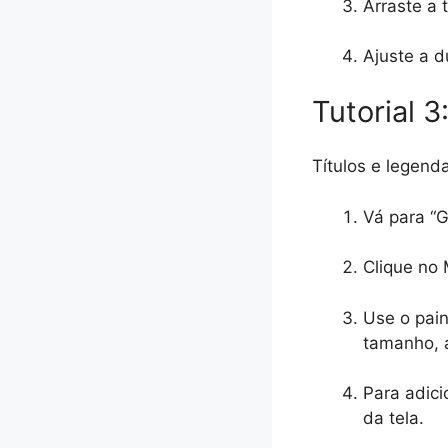
Arraste a 
Ajuste a d
Tutorial 
Títulos e legen
Vá para “G
Clique no 
Use o pain
tamanho, a
Para adici
da tela.