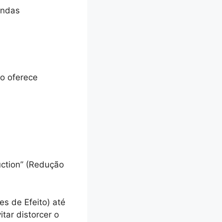
endas
ro oferece
uction” (Redução
es de Efeito) até
tar distorcer o