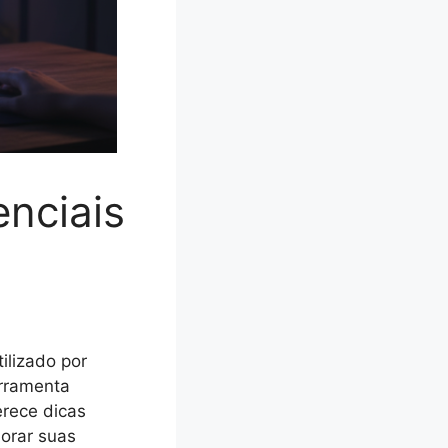
enciais
ilizado por
erramenta
erece dicas
morar suas