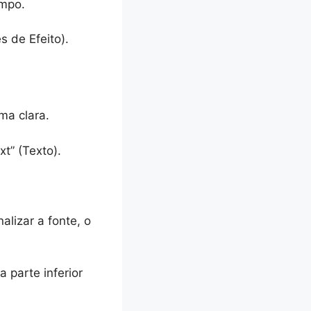
empo.
s de Efeito).
ma clara.
t” (Texto).
alizar a fonte, o
 parte inferior