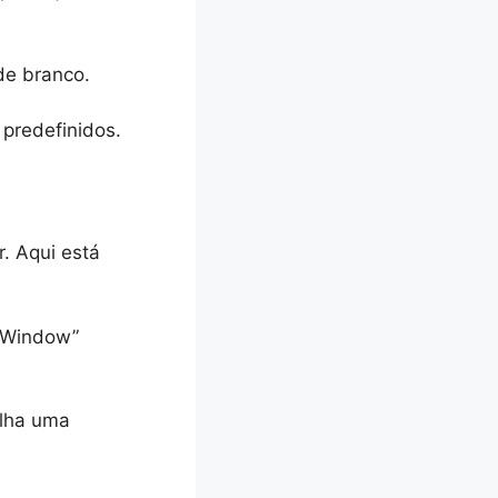
de branco.
 predefinidos.
r. Aqui está
e “Window”
olha uma