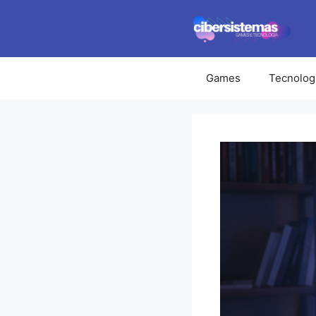
Pular
para
o
conteúdo
Games
Tecnolog