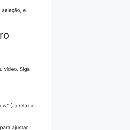
 seleção, e
ro
u vídeo. Siga
dow” (Janela) >
para ajustar