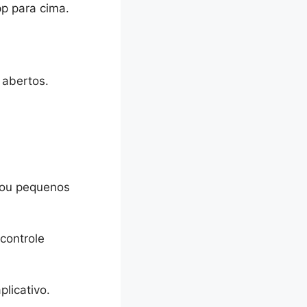
pp para cima.
 abertos.
s ou pequenos
controle
licativo.