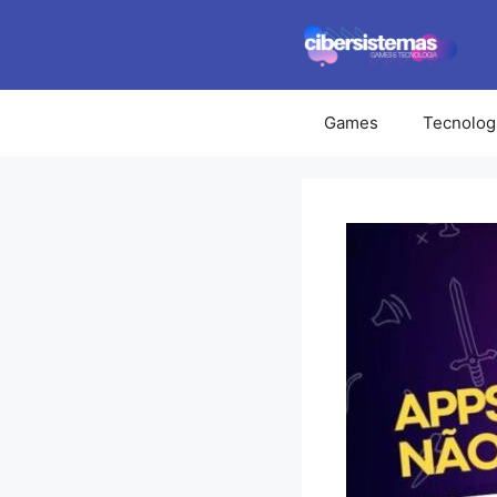
Pular
para
o
conteúdo
Games
Tecnolog