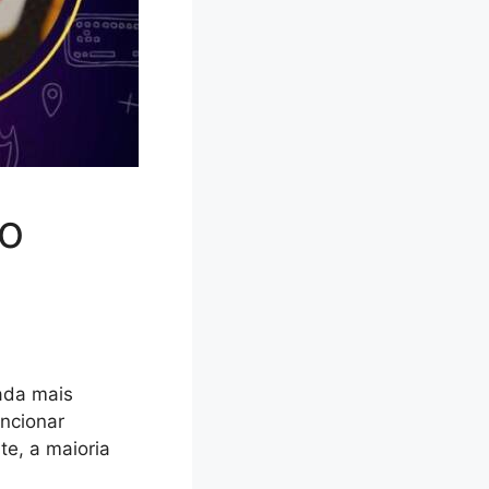
ão
nada mais
uncionar
te, a maioria