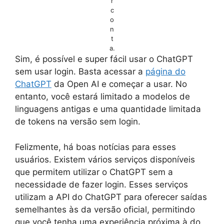
r
c
o
n
t
a.
Sim, é possível e super fácil usar o ChatGPT
sem usar login. Basta acessar a
página do
ChatGPT
da Open AI e começar a usar. No
entanto, você estará limitado a modelos de
linguagens antigas e uma quantidade limitada
de tokens na versão sem login.
Felizmente, há boas notícias para esses
usuários. Existem vários serviços disponíveis
que permitem utilizar o ChatGPT sem a
necessidade de fazer login. Esses serviços
utilizam a API do ChatGPT para oferecer saídas
semelhantes às da versão oficial, permitindo
que você tenha uma experiência próxima à do