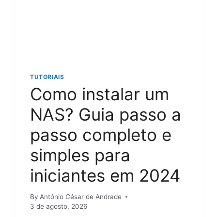
E
E
S
G
E
U
N
R
T
O
A
S
Ç
P
Õ
A
TUTORIAIS
E
R
Como instalar um
S
A
N
Q
NAS? Guia passo a
O
U
C
A
passo completo e
A
L
N
Q
simples para
V
U
A
E
iniciantes em 2024
?
R
G
D
U
I
By
António César de Andrade
I
S
3 de agosto, 2026
A
P