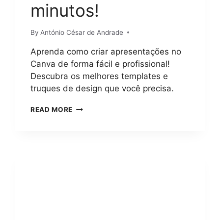
L
minutos!
E
T
O
By
António César de Andrade
C
Aprenda como criar apresentações no
O
M
Canva de forma fácil e profissional!
5
Descubra os melhores templates e
M
truques de design que você precisa.
É
T
C
READ MORE
O
O
D
M
O
O
S
C
F
R
Á
I
C
A
E
R
I
A
S
P
E
R
S