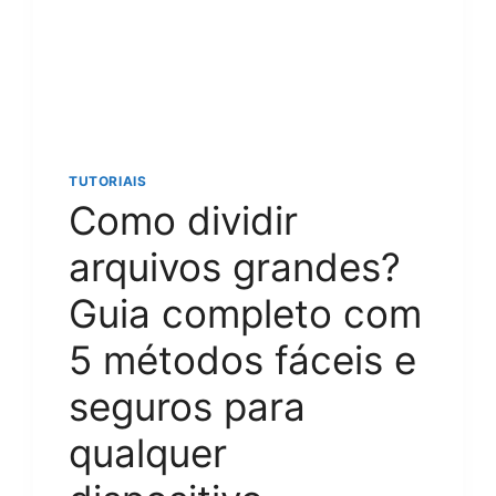
O
V
M
W
A
R
E
?
TUTORIAIS
G
Como dividir
U
I
arquivos grandes?
A
C
Guia completo com
O
M
5 métodos fáceis e
P
L
seguros para
E
T
qualquer
O
E
P