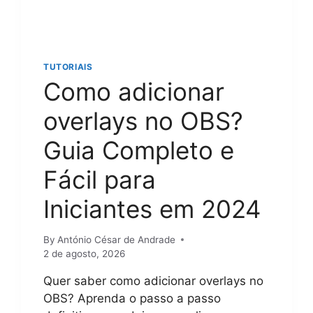
A
A
S
R
?
E
G
S
U
U
TUTORIAIS
I
L
Como adicionar
A
T
P
A
overlays no OBS?
A
D
S
O
Guia Completo e
S
S
O
P
Fácil para
A
R
P
O
Iniciantes em 2024
A
F
S
I
S
S
By
António César de Andrade
O
S
2 de agosto, 2026
C
I
O
O
Quer saber como adicionar overlays no
M
N
OBS? Aprenda o passo a passo
P
A