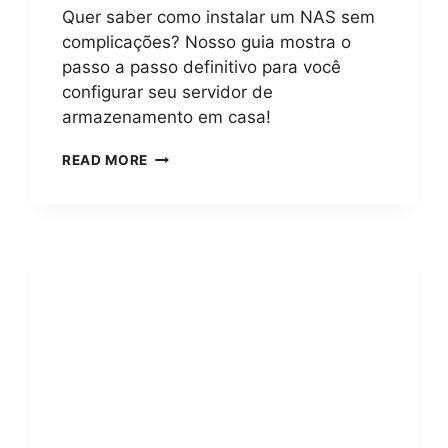
C
O
Quer saber como instalar um NAS sem
O
S
complicações? Nosso guia mostra o
M
I
P
passo a passo definitivo para você
T
L
I
configurar seu servidor de
E
V
armazenamento em casa!
T
O
O
C
READ MORE
E
O
P
M
A
O
S
I
S
N
O
S
A
T
P
A
A
L
S
A
S
R
O
U
P
M
A
N
R