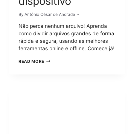
dispositivo
A
S
By
António César de Andrade
S
O
Não perca nenhum arquivo! Aprenda
A
P
como dividir arquivos grandes de forma
A
rápida e segura, usando as melhores
S
ferramentas online e offline. Comece já!
S
O
C
READ MORE
P
O
A
M
R
O
A
D
V
I
I
V
R
I
T
D
U
I
A
R
L
A
I
R