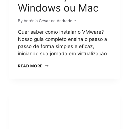
Windows ou Mac
By
António César de Andrade
Quer saber como instalar o VMware?
Nosso guia completo ensina o passo a
passo de forma simples e eficaz,
iniciando sua jornada em virtualização.
C
READ MORE
O
M
O
I
N
S
T
A
L
A
R