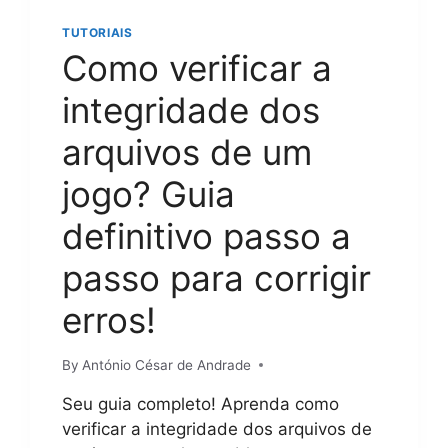
A
T
Y
E
TUTORIAIS
S
S
Como verificar a
N
E
O
M
integridade dos
O
2
B
0
arquivos de um
S
2
?
4
jogo? Guia
G
U
definitivo passo a
I
A
passo para corrigir
C
O
M
erros!
P
L
By
António César de Andrade
E
T
Seu guia completo! Aprenda como
O
E
verificar a integridade dos arquivos de
F