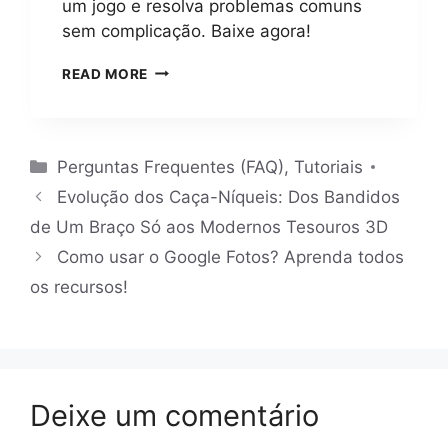
um jogo e resolva problemas comuns
Á
sem complicação. Baixe agora!
C
I
C
READ MORE
L
O
P
M
A
O
R
V
A
Categorias
Perguntas Frequentes (FAQ)
,
Tutoriais
E
I
R
Evolução dos Caça-Níqueis: Dos Bandidos
N
I
I
de Um Braço Só aos Modernos Tesouros 3D
F
C
I
Como usar o Google Fotos? Aprenda todos
I
C
A
os recursos!
A
N
R
T
A
E
I
S
N
E
T
M
Deixe um comentário
E
2
G
0