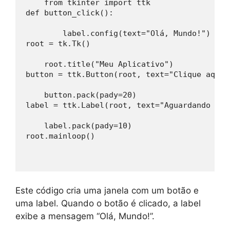
    from tkinter import ttk
def button_click():
        label.config(text="Olá, Mundo!")
root = tk.Tk()
    root.title("Meu Aplicativo")
button = ttk.Button(root, text="Clique aqui"
    button.pack(pady=20)
label = ttk.Label(root, text="Aguardando cli
    label.pack(pady=10)
root.mainloop()
Este código cria uma janela com um botão e
uma label. Quando o botão é clicado, a label
exibe a mensagem “Olá, Mundo!”.