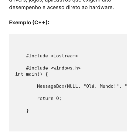
desempenho e acesso direto ao hardware.
Exemplo (C++):
    #include <iostream>
    #include <windows.h>
int main() {
        MessageBox(NULL, "Olá, Mundo!", "Meu
        return 0;
    }