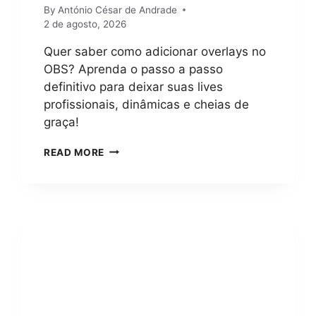
By
António César de Andrade
2 de agosto, 2026
Quer saber como adicionar overlays no
OBS? Aprenda o passo a passo
definitivo para deixar suas lives
profissionais, dinâmicas e cheias de
graça!
COMO
READ MORE
ADICIONAR
OVERLAYS
NO
OBS?
GUIA
COMPLETO
E
FÁCIL
PARA
INICIANTES
EM