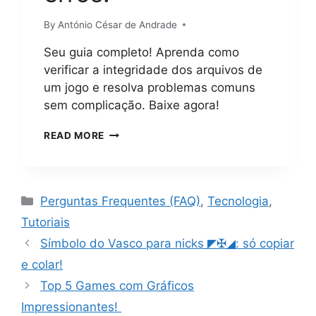
By
António César de Andrade
Seu guia completo! Aprenda como
verificar a integridade dos arquivos de
um jogo e resolva problemas comuns
sem complicação. Baixe agora!
COMO
READ MORE
VERIFICAR
A
INTEGRIDADE
DOS
Categorias
Perguntas Frequentes (FAQ)
,
Tecnologia
,
ARQUIVOS
DE
Tutoriais
UM
Símbolo do Vasco para nicks ◤✠◢: só copiar
JOGO?
GUIA
e colar!
DEFINITIVO
Top 5 Games com Gráficos
PASSO
A
Impressionantes!
PASSO