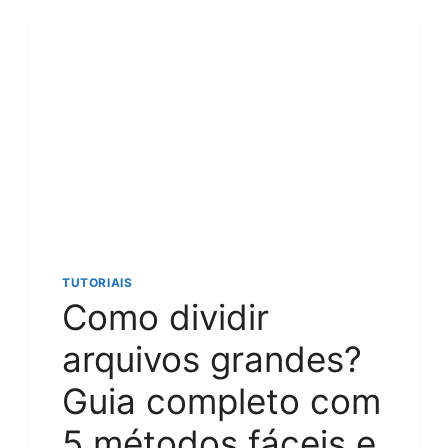
E
PASSO
A
PASSO
PARA
VIRTUALIZAÇÃO
NO
WINDOWS
OU
MAC
TUTORIAIS
Como dividir
arquivos grandes?
Guia completo com
5 métodos fáceis e