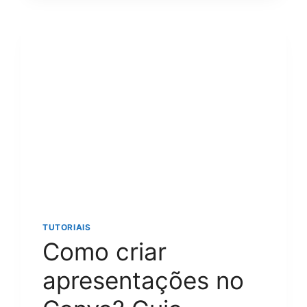
GRANDES?
GUIA
COMPLETO
COM
5
MÉTODOS
FÁCEIS
E
SEGUROS
PARA
QUALQUER
DISPOSITIVO
TUTORIAIS
Como criar
apresentações no