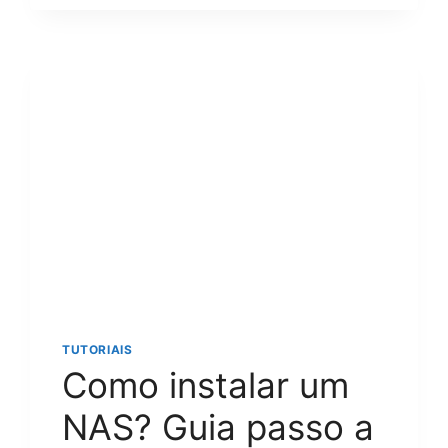
APRESENTAÇÕES
NO
CANVA?
GUIA
COMPLETO
E
PASSO
A
PASSO
PARA
RESULTADOS
PROFISSIONAIS
EM
MINUTOS!
TUTORIAIS
Como instalar um
NAS? Guia passo a