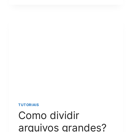
O
VMWARE?
GUIA
COMPLETO
E
PASSO
A
PASSO
PARA
VIRTUALIZAÇÃO
NO
WINDOWS
OU
MAC
TUTORIAIS
Como dividir
arquivos grandes?