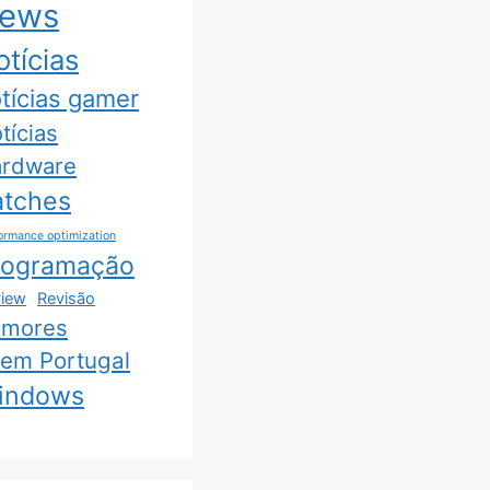
ews
tícias
tícias gamer
tícias
rdware
atches
ormance optimization
rogramação
iew
Revisão
umores
 em Portugal
indows