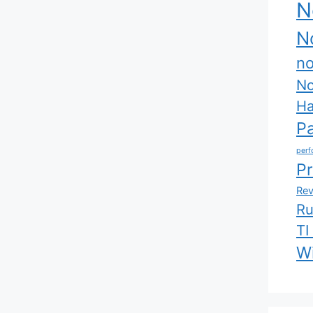
N
No
no
No
Ha
P
perf
P
Rev
R
TI
W