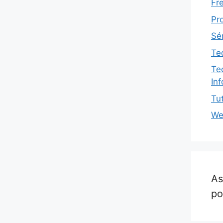
Fr
Pr
Sé
Te
Te
In
Tut
We
As
po