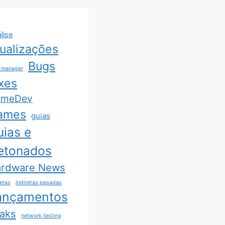
lise
ualizações
Bugs
 manager
xes
ameDev
ames
guias
uias e
etonados
rdware News
retas
indiretas pesadas
ançamentos
aks
network testing