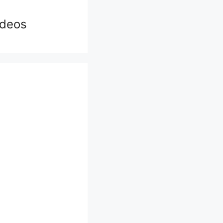
ídeos