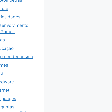
iptomoedas
ltura
riosidades
senvolvimento
 Games
cas
ucação
preendedorismo
mes
ral
rdware
ernet
nguages
rguntas