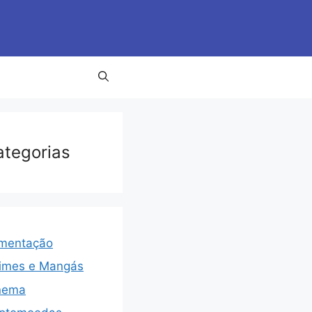
ategorias
imentação
imes e Mangás
nema