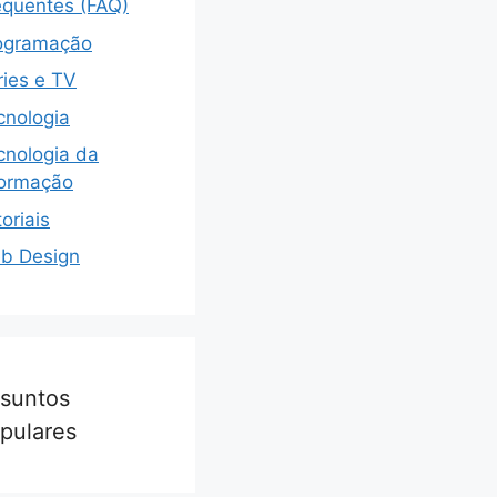
equentes (FAQ)
ogramação
ries e TV
cnologia
cnologia da
formação
oriais
b Design
suntos
pulares