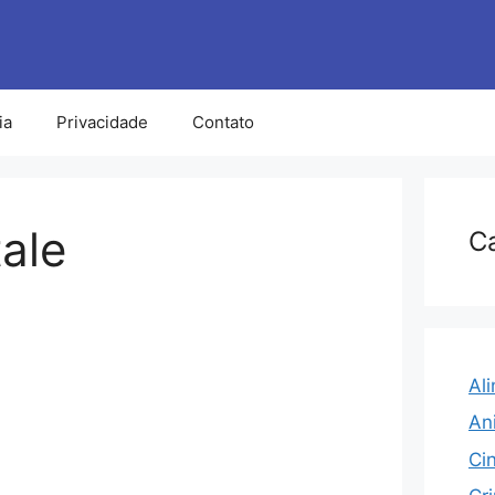
ia
Privacidade
Contato
ale
C
Al
An
Ci