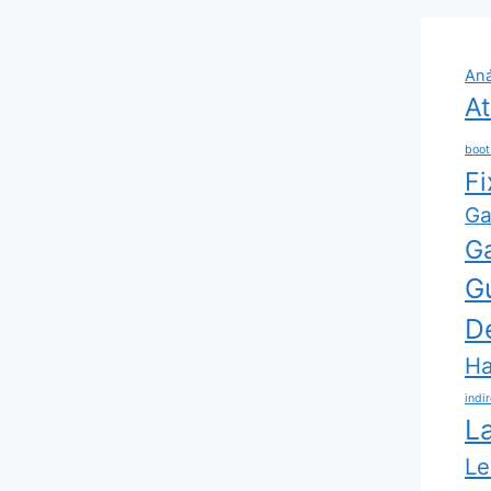
Aná
At
boot
Fi
G
G
G
D
Ha
indi
L
Le