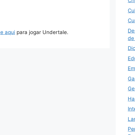
Cr
Cu
Cu
De
ue aqui
para jogar Undertale.
de
Di
Ed
Em
Ga
Ge
Ha
Int
La
Pe