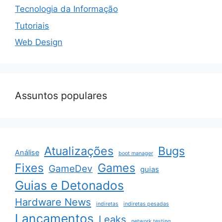
Tecnologia da Informação
Tutoriais
Web Design
Assuntos populares
Atualizações
Bugs
Análise
boot manager
Fixes
Games
GameDev
guias
Guias e Detonados
Hardware News
indiretas
indiretas pesadas
Lançamentos
Leaks
network testing