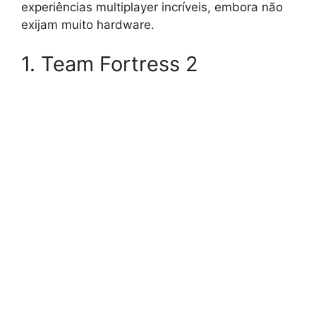
experiências multiplayer incríveis, embora não
exijam muito hardware.
1. Team Fortress 2