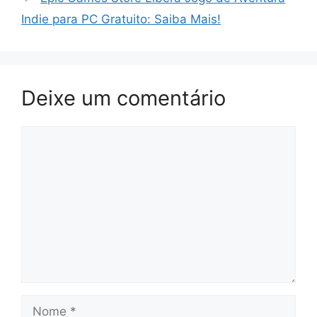
Indie para PC Gratuito: Saiba Mais!
Deixe um comentário
Comentário
Nome