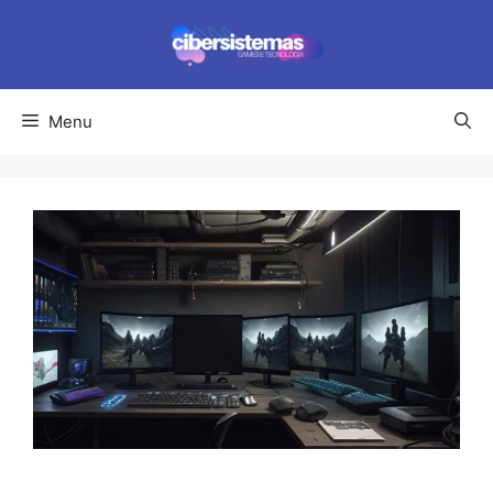
Pular
para
o
conteúdo
Menu