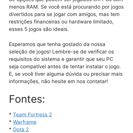
menos RAM. Se você está procurando por jogos
divertidos para se jogar com amigos, mas tem
restrições financeiras ou hardware limitado,
esses 5 jogos são ideais.
Esperamos que tenha gostado da nossa
seleção de jogos! Lembre-se de verificar os
requisitos do sistema e garantir que seu PC
seja compatível antes de tentar instalar o jogo.
E, se você tiver alguma dúvida ou precisar mais
informações, não hesite em nos contatar!
Fontes:
*
Team Fortress 2
*
Warframe
*
Dota 2