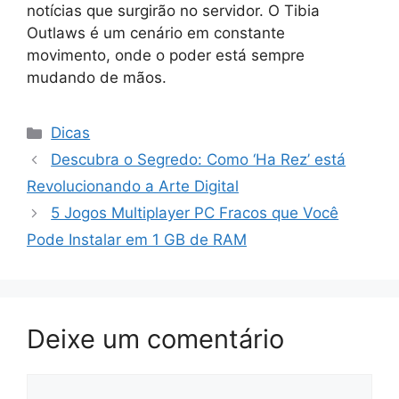
notícias que surgirão no servidor. O Tibia
Outlaws é um cenário em constante
movimento, onde o poder está sempre
mudando de mãos.
Categorias
Dicas
Descubra o Segredo: Como ‘Ha Rez’ está
Revolucionando a Arte Digital
5 Jogos Multiplayer PC Fracos que Você
Pode Instalar em 1 GB de RAM
Deixe um comentário
Comentário