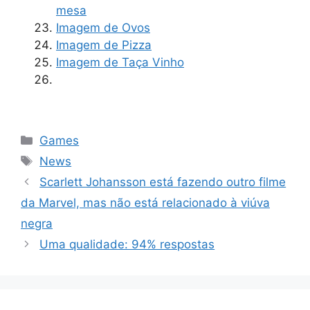
mesa
Imagem de Ovos
Imagem de Pizza
Imagem de Taça Vinho
Categorias
Games
Tags
News
Scarlett Johansson está fazendo outro filme
da Marvel, mas não está relacionado à viúva
negra
Uma qualidade: 94% respostas