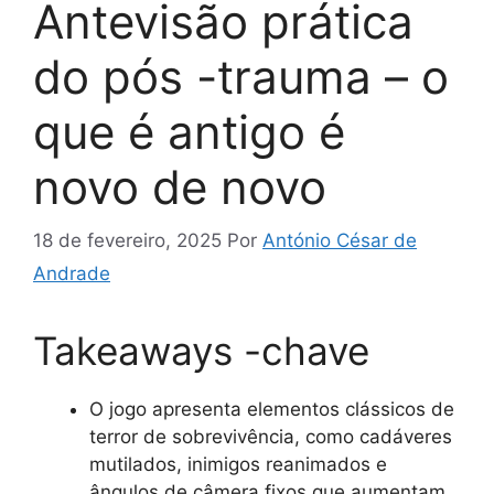
Antevisão prática
do pós -trauma – o
que é antigo é
novo de novo
18 de fevereiro, 2025
Por
António César de
Andrade
Takeaways -chave
O jogo apresenta elementos clássicos de
terror de sobrevivência, como cadáveres
mutilados, inimigos reanimados e
ângulos de câmera fixos que aumentam