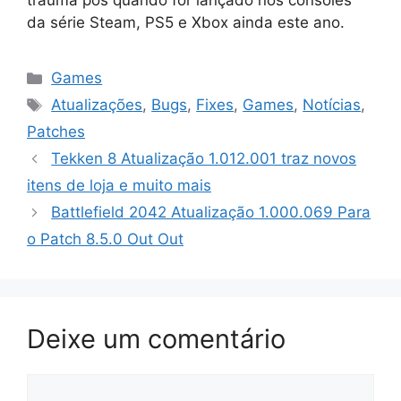
trauma pós quando for lançado nos consoles
da série Steam, PS5 e Xbox ainda este ano.
Categorias
Games
Tags
Atualizações
,
Bugs
,
Fixes
,
Games
,
Notícias
,
Patches
Tekken 8 Atualização 1.012.001 traz novos
itens de loja e muito mais
Battlefield 2042 Atualização 1.000.069 Para
o Patch 8.5.0 Out Out
Deixe um comentário
Comentário