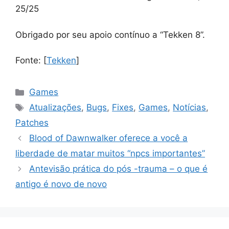
25/25
Obrigado por seu apoio contínuo a “Tekken 8”.
Fonte: [
Tekken
]
Categorias
Games
Tags
Atualizações
,
Bugs
,
Fixes
,
Games
,
Notícias
,
Patches
Blood of Dawnwalker oferece a você a
liberdade de matar muitos “npcs importantes”
Antevisão prática do pós -trauma – o que é
antigo é novo de novo