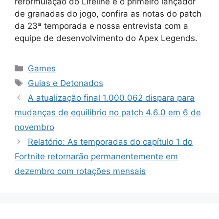
reformulação do Lifeline e o primeiro lançador
de granadas do jogo, confira as notas do patch
da 23ª temporada e nossa entrevista com a
equipe de desenvolvimento do Apex Legends.
Categorias
Games
Tags
Guias e Detonados
A atualização final 1.000.062 dispara para
mudanças de equilíbrio no patch 4.6.0 em 6 de
novembro
Relatório: As temporadas do capítulo 1 do
Fortnite retornarão permanentemente em
dezembro com rotações mensais