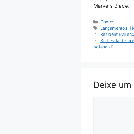
Marvel’s Blade.
Categorias
Games
Tags
Lançamentos
,
No
Resident Evil en
Bethesda diz ao
potencial”
Deixe um
Comentário