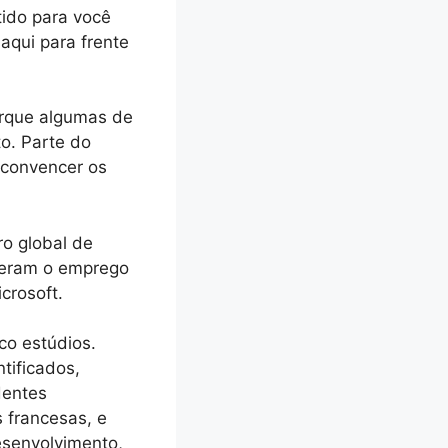
tido para você
aqui para frente
orque algumas de
o. Parte do
u convencer os
o global de
deram o emprego
crosoft.
co estúdios.
tificados,
dentes
 francesas, e
esenvolvimento,