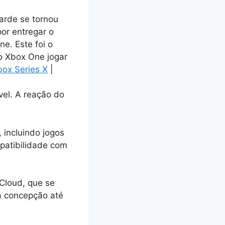
arde se tornou
or entregar o
e. Este foi o
do Xbox One jogar
ox Series X
|
vel. A reação do
incluindo jogos
mpatibilidade com
xCloud, que se
a concepção até