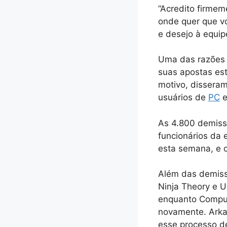
“Acredito firmem
onde quer que vo
e desejo à equip
Uma das razões 
suas apostas est
motivo, disseram
usuários de
PC
e
As 4.800 demiss
funcionários da
esta semana, e o
Além das demissõ
Ninja Theory e 
enquanto Compul
novamente. Arkan
esse processo d