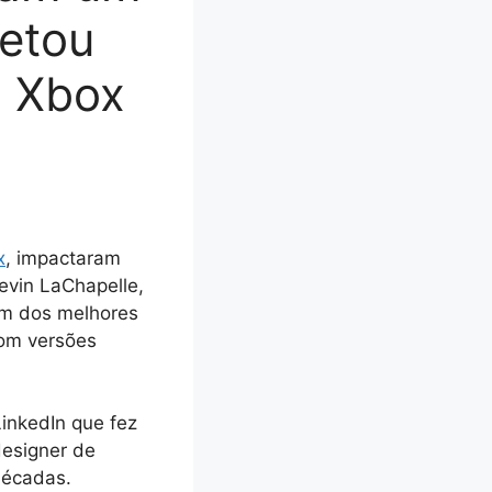
jetou
o Xbox
x
, impactaram
evin LaChapelle,
um dos melhores
com versões
inkedIn que fez
designer de
décadas.