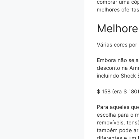
comprar uma cóp
melhores oferta
Melhore
Várias cores por
Embora não seja 
desconto na Ama
incluindo Shock B
$ 158 (era $ 180
Para aqueles que
escolha para o m
removíveis, tens
também pode arma
diferentes e um 