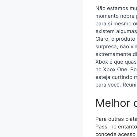
Não estamos muit
momento nobre p
para si mesmo ou
existem algumas 
Claro, o produto
surpresa, não v
extremamente dif
Xbox é que quase
no Xbox One. Po
esteja curtindo
para você. Reun
Melhor 
Para outras plat
Pass, no entanto
concede acesso a