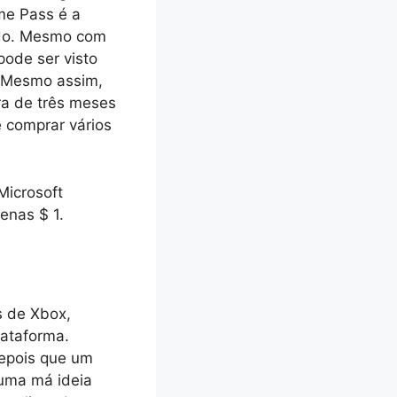
me Pass é a
ado. Mesmo com
ode ser visto
. Mesmo assim,
ra de três meses
 comprar vários
Microsoft
enas $ 1.
s de Xbox,
lataforma.
depois que um
 uma má ideia