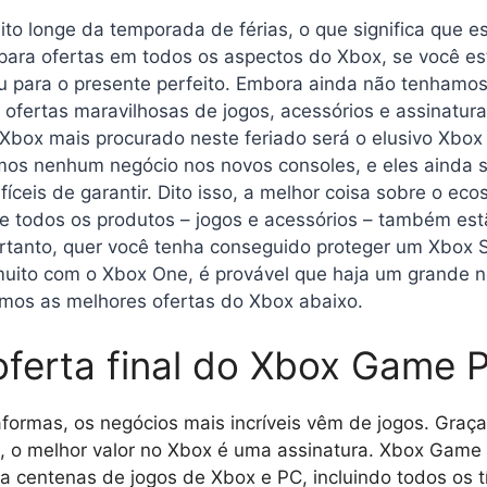
o longe da temporada de férias, o que significa que e
ara ofertas em todos os aspectos do Xbox, se você e
 para o presente perfeito. Embora ainda não tenhamos
ofertas maravilhosas de jogos, acessórios e assinatur
 Xbox mais procurado neste feriado será o elusivo Xbox
imos nenhum negócio nos novos consoles, e eles ainda 
íceis de garantir. Dito isso, a melhor coisa sobre o ec
 todos os produtos – jogos e acessórios – também est
rtanto, quer você tenha conseguido proteger um Xbox S
 muito com o Xbox One, é provável que haja um grande 
imos as melhores ofertas do Xbox abaixo.
oferta final do Xbox Game 
aformas, os negócios mais incríveis ​​vêm de jogos. Gr
, o melhor valor no Xbox é uma assinatura. Xbox Game
 centenas de jogos de Xbox e PC, incluindo todos os tít