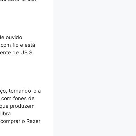
e ouvido
com fio e está
lente de US $
ço, tornando-o a
o com fones de
 que produzem
libra
 comprar o Razer