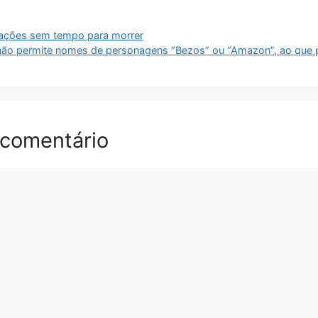
ações sem tempo para morrer
ão permite nomes de personagens “Bezos” ou “Amazon”, ao que 
 comentário