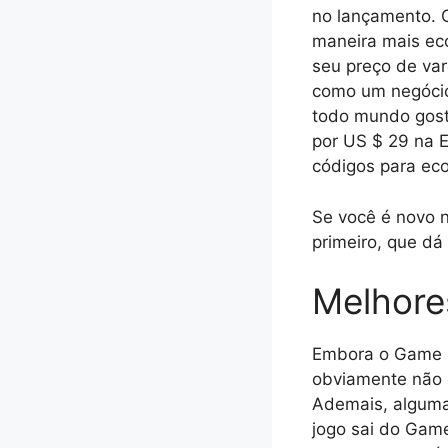
no lançamento. C
maneira mais ec
seu preço de var
como um negócio
todo mundo gost
por US $ 29 na E
códigos para eco
Se você é novo n
primeiro, que dá
Melhore
Embora o Game P
obviamente não 
Ademais, alguma
jogo sai do Gam