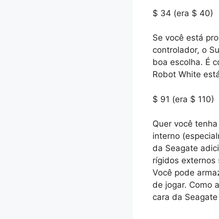
$ 34 (era $ 40)
Se você está pr
controlador, o S
boa escolha. É c
Robot White est
$ 91 (era $ 110)
Quer você tenha 
interno (especia
da Seagate adici
rígidos externos
Você pode armaze
de jogar. Como 
cara da Seagate 