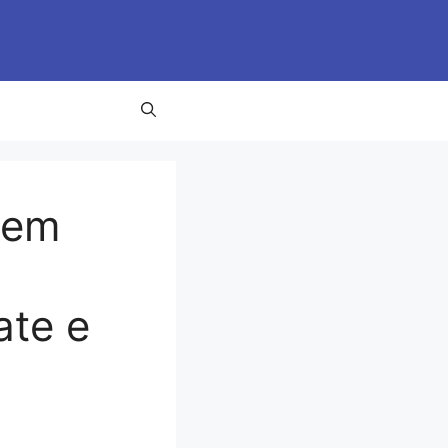
 em
ate e