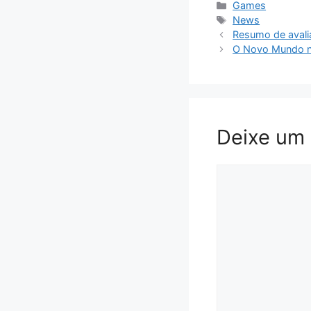
Categorias
Games
Tags
News
Resumo de avali
O Novo Mundo n
Deixe um
Comentário