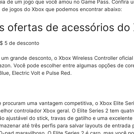
ia de um jogo que você amou no Game Pass. Confira u
s de jogos do Xbox que podemos encontrar abaixo:
s ofertas de acessórios do
 $ 5 de desconto
um grande desconto, o Xbox Wireless Controller oficia
zon. Você pode escolher entre algumas opções de core
lue, Electric Volt e Pulse Red.
)
 procuram uma vantagem competitiva, o Xbox Elite Seri
elhor controlador Xbox geral. O Elite Series 2 tem quatr
ão ajustável do stick, travas de gatilho e uma excelente
zenar até três perfis para salvar layouts de entrada 
D-pad maravilhoso. O Elite Series 2 é caro, mas você p