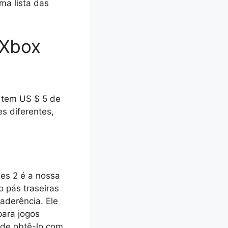
ma lista das
 Xbox
l tem US $ 5 de
s diferentes,
es 2 é a nossa
o pás traseiras
 aderência. Ele
para jogos
ode obtê-lo com