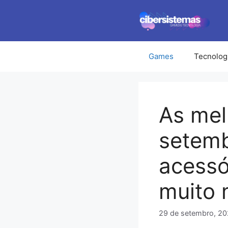
Pular
para
o
conteúdo
Games
Tecnolog
As mel
setemb
acessó
muito 
29 de setembro, 20