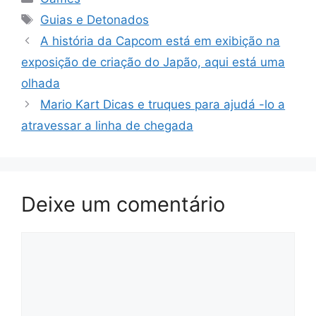
Tags
Guias e Detonados
A história da Capcom está em exibição na
exposição de criação do Japão, aqui está uma
olhada
Mario Kart Dicas e truques para ajudá -lo a
atravessar a linha de chegada
Deixe um comentário
Comentário