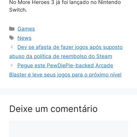
No More Heroes 3 já foi lançado no Nintendo
Switch.
Categorias
Games
Tags
News
Dev se afasta de fazer jogos após suposto
abuso da política de reembolso do Steam
Pegue este PewDiePie-backed Arcade
Blaster e leve seus jogos para o próximo nível
Deixe um comentário
Comentário