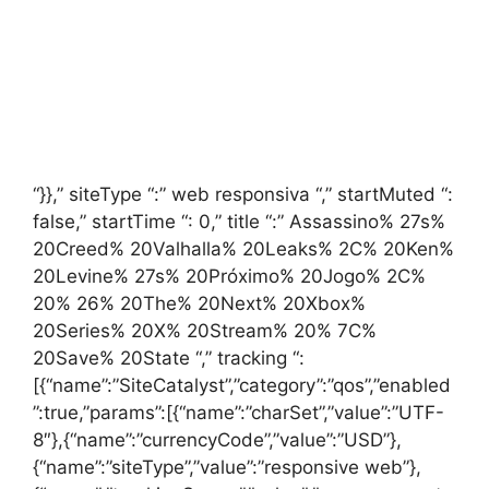
“}},” siteType “:” web responsiva “,” startMuted “:
false,” startTime “: 0,” title “:” Assassino% 27s%
20Creed% 20Valhalla% 20Leaks% 2C% 20Ken%
20Levine% 27s% 20Próximo% 20Jogo% 2C%
20% 26% 20The% 20Next% 20Xbox%
20Series% 20X% 20Stream% 20% 7C%
20Save% 20State “,” tracking “:
[{“name”:”SiteCatalyst”,”category”:”qos”,”enabled
”:true,”params”:[{“name”:”charSet”,”value”:”UTF-
8″},{“name”:”currencyCode”,”value”:”USD”},
{“name”:”siteType”,”value”:”responsive web”},