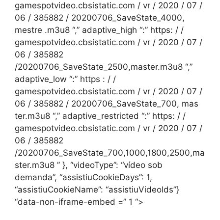
gamespotvideo.cbsistatic.com / vr / 2020 / 07 /
06 / 385882 / 20200706_SaveState_4000,
mestre .m3u8 “,” adaptive_high “:” https: / /
gamespotvideo.cbsistatic.com / vr / 2020 / 07 /
06 / 385882
/20200706_SaveState_2500,master.m3u8 “,”
adaptive_low “:” https : / /
gamespotvideo.cbsistatic.com / vr / 2020 / 07 /
06 / 385882 / 20200706_SaveState_700, mas
ter.m3u8 “,” adaptive_restricted “:” https: / /
gamespotvideo.cbsistatic.com / vr / 2020 / 07 /
06 / 385882
/20200706_SaveState_700,1000,1800,2500,ma
ster.m3u8 ” }, “videoType”: “vídeo sob
demanda”, “assistiuCookieDays”: 1,
“assistiuCookieName”: “assistiuVideoIds”}
“data-non-iframe-embed =” 1 “>