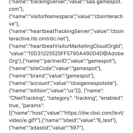
{“name”:”trackingServer”,”value”:”saa.gamespot.
com”},
{“name”:”visitorNamespace”,”value”:”cbsinteracti
ve”},
{“name”:”heartbeatTrackingServer”,”value”:”cbsin
teractive.hb.omtrdc.net”},
{“name”:”heartbeatVisitorMarketingCloudOrgId”,
”value”:”10D31225525FF5790A490D4D@Adobe
Org”},{“name”:”partnerID”,”value”:”gamespot”},
{“name”:”siteCode”,”value”:”gamespot”},
{“name”:”brand”,”value”:”gamespot”},
{“name”:”account”,”value”:”cbsigamespotsite”},
{“name”:”edition”,”value”:”us”}]}, {“name”:
“CNetTracking”, “category”: “tracking”, “enabled”:
true, “params”:
[{“name”:”host”,”value”:”https://dw.cbsi.com/levt/
video/e.gif?”},{“name”:”siteid”,”value”:”6_test”},
{“name”:”adastid”,”value”:”597″},