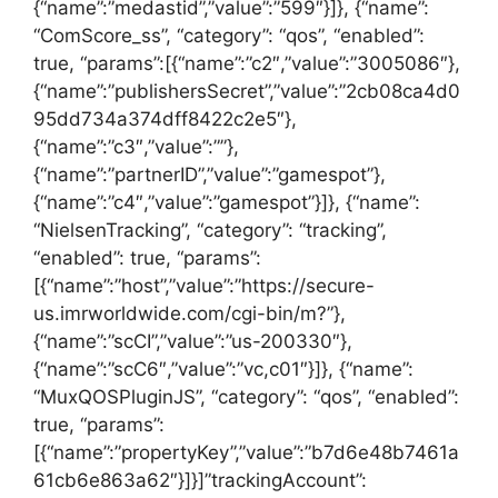
{“name”:”medastid”,”value”:”599″}]}, {“name”:
“ComScore_ss”, “category”: “qos”, “enabled”:
true, “params”:[{“name”:”c2″,”value”:”3005086″},
{“name”:”publishersSecret”,”value”:”2cb08ca4d0
95dd734a374dff8422c2e5″},
{“name”:”c3″,”value”:””},
{“name”:”partnerID”,”value”:”gamespot”},
{“name”:”c4″,”value”:”gamespot”}]}, {“name”:
“NielsenTracking”, “category”: “tracking”,
“enabled”: true, “params”:
[{“name”:”host”,”value”:”https://secure-
us.imrworldwide.com/cgi-bin/m?”},
{“name”:”scCI”,”value”:”us-200330″},
{“name”:”scC6″,”value”:”vc,c01″}]}, {“name”:
“MuxQOSPluginJS”, “category”: “qos”, “enabled”:
true, “params”:
[{“name”:”propertyKey”,”value”:”b7d6e48b7461a
61cb6e863a62″}]}]”trackingAccount”: