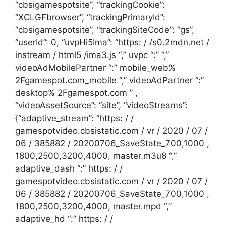
“cbsigamespotsite”, “trackingCookie”:
“XCLGFbrowser”, “trackingPrimaryId”:
“cbsigamespotsite”, “trackingSiteCode”: “gs”,
“userId”: 0, “uvpHi5Ima”: “https: / /s0.2mdn.net /
instream / html5 /ima3.js “,” uvpc “:” “,”
videoAdMobilePartner “:” mobile_web%
2Fgamespot.com_mobile “,” videoAdPartner “:”
desktop% 2Fgamespot.com ” ,
“videoAssetSource”: “site”, “videoStreams”:
{“adaptive_stream”: “https: / /
gamespotvideo.cbsistatic.com / vr / 2020 / 07 /
06 / 385882 / 20200706_SaveState_700,1000 ,
1800,2500,3200,4000, master.m3u8 “,”
adaptive_dash “:” https: / /
gamespotvideo.cbsistatic.com / vr / 2020 / 07 /
06 / 385882 / 20200706_SaveState_700,1000 ,
1800,2500,3200,4000, master.mpd “,”
adaptive_hd “:” https: / /