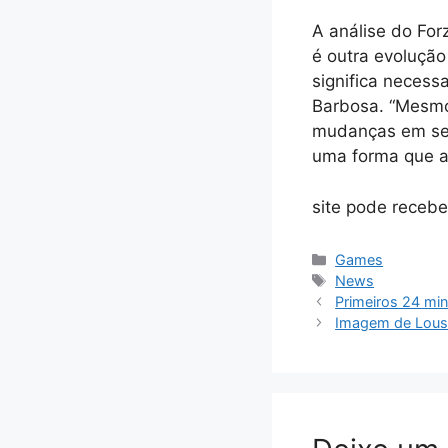
A análise do For
é outra evolução
significa necess
Barbosa. “Mesmo
mudanças em seu 
uma forma que a 
site pode recebe
Categorias
Games
Tags
News
Primeiros 24 min
Imagem de Lousa