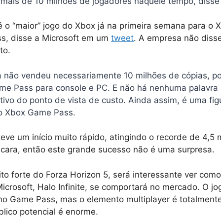
 mais de 10 milhões de jogadores naquele tempo, disse
é o “maior” jogo do Xbox já na primeira semana para o 
s, disse a Microsoft em um
tweet
. A empresa não disse
to.
a não vendeu necessariamente 10 milhões de cópias, po
ame Pass para console e PC. E não há nenhuma palavra 
ativo do ponto de vista de custo. Ainda assim, é uma f
do Xbox Game Pass.
teve um início muito rápido, atingindo o recorde de 4,5 
 cara, então este grande sucesso não é uma surpresa.
ito forte do Forza Horizon 5, será interessante ver com
icrosoft, Halo Infinite, se comportará no mercado. O jo
no Game Pass, mas o elemento multiplayer é totalmente 
blico potencial é enorme.