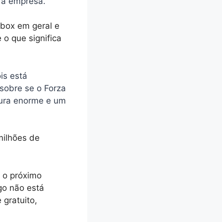
 a empresa.
Xbox em geral e
 o que significa
is está
sobre se o Forza
igura enorme e um
milhões de
o o próximo
go não está
gratuito,