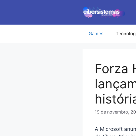
Pular
para
o
conteúdo
Games
Tecnolog
Forza 
lançam
históri
19 de novembro, 2
A Microsoft anun