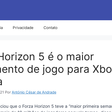
ia
Privacidade
Contato
Horizon 5 é o maior
ento de jogo para Xbo
a
021
Por
António César de Andrade
ciou que o Forza Horizon 5 teve a “maior primeira seman