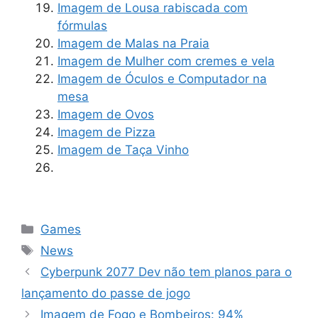
Imagem de Lousa rabiscada com
fórmulas
Imagem de Malas na Praia
Imagem de Mulher com cremes e vela
Imagem de Óculos e Computador na
mesa
Imagem de Ovos
Imagem de Pizza
Imagem de Taça Vinho
Categorias
Games
Tags
News
Cyberpunk 2077 Dev não tem planos para o
lançamento do passe de jogo
Imagem de Fogo e Bombeiros: 94%