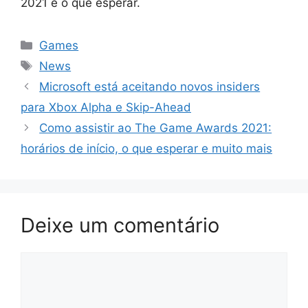
2021 e o que esperar.
Categorias
Games
Tags
News
Microsoft está aceitando novos insiders
para Xbox Alpha e Skip-Ahead
Como assistir ao The Game Awards 2021:
horários de início, o que esperar e muito mais
Deixe um comentário
Comentário