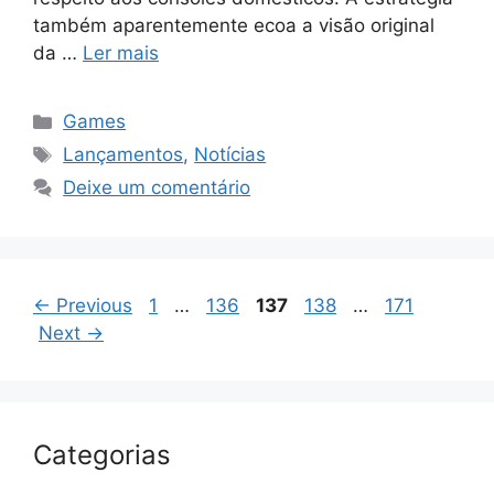
também aparentemente ecoa a visão original
da …
Ler mais
Categorias
Games
Tags
Lançamentos
,
Notícias
Deixe um comentário
Page
Page
Page
Page
Page
←
Previous
1
…
136
137
138
…
171
Next
→
Categorias