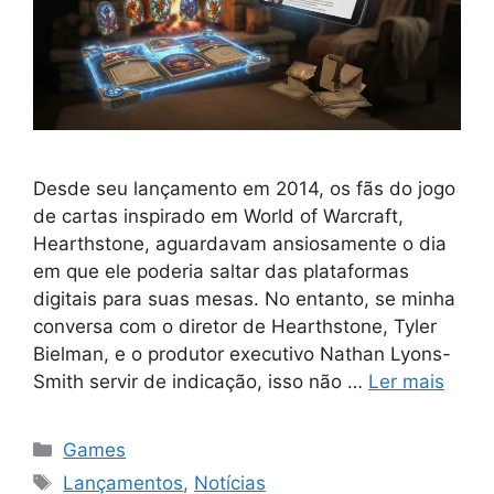
Desde seu lançamento em 2014, os fãs do jogo
de cartas inspirado em World of Warcraft,
Hearthstone, aguardavam ansiosamente o dia
em que ele poderia saltar das plataformas
digitais para suas mesas. No entanto, se minha
conversa com o diretor de Hearthstone, Tyler
Bielman, e o produtor executivo Nathan Lyons-
Smith servir de indicação, isso não …
Ler mais
Categorias
Games
Tags
Lançamentos
,
Notícias