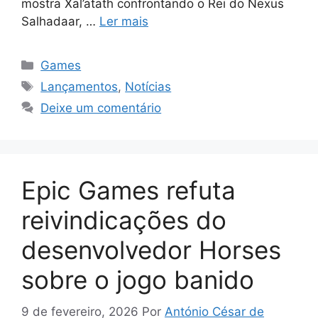
mostra Xal’atath confrontando o Rei do Nexus
Salhadaar, …
Ler mais
Categorias
Games
Tags
Lançamentos
,
Notícias
Deixe um comentário
Epic Games refuta
reivindicações do
desenvolvedor Horses
sobre o jogo banido
9 de fevereiro, 2026
Por
António César de