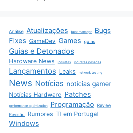
Atualizações
Bugs
Análise
boot manager
Fixes
Games
GameDev
guias
Guias e Detonados
Hardware News
indiretas
indiretas pesadas
Lançamentos
Leaks
network testing
News
Notícias
notícias gamer
Patches
Notícias Hardware
Programação
Review
performance optimization
Rumores
TI em Portugal
Revisão
Windows