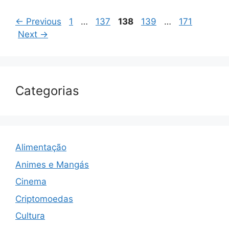
Page
Page
Page
Page
Page
←
Previous
1
…
137
138
139
…
171
Next
→
Categorias
Alimentação
Animes e Mangás
Cinema
Criptomoedas
Cultura