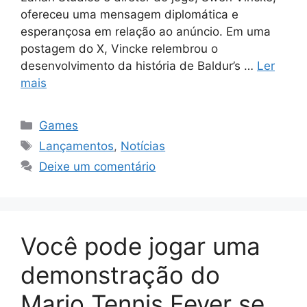
ofereceu uma mensagem diplomática e
esperançosa em relação ao anúncio. Em uma
postagem do X, Vincke relembrou o
desenvolvimento da história de Baldur’s …
Ler
mais
Categorias
Games
Tags
Lançamentos
,
Notícias
Deixe um comentário
Você pode jogar uma
demonstração do
Mario Tennis Fever se