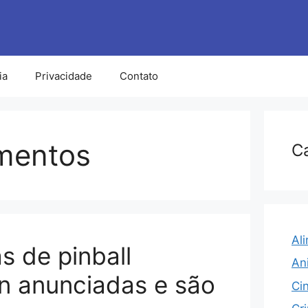
ia
Privacidade
Contato
mentos
C
Al
s de pinball
An
 anunciadas e são
Ci