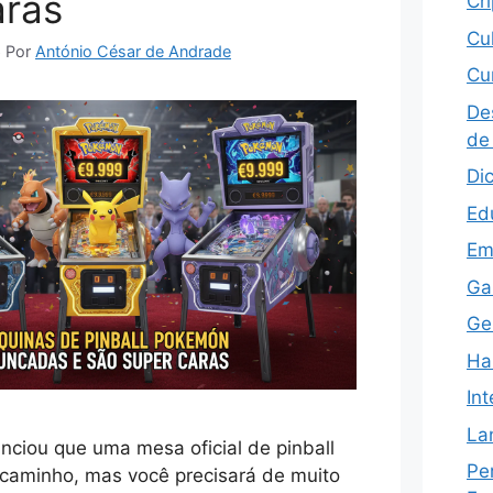
aras
Cr
Cu
6
Por
António César de Andrade
Cu
De
de
Di
Ed
Em
Ga
Ge
Ha
Int
La
unciou que uma mesa oficial de pinball
Pe
caminho, mas você precisará de muito