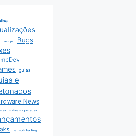
lise
ualizações
Bugs
 manager
xes
ameDev
ames
guias
uias e
etonados
rdware News
retas
indiretas pesadas
ançamentos
aks
network testing