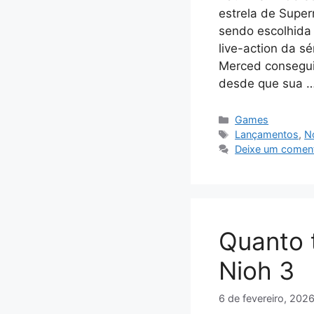
estrela de Super
sendo escolhida
live-action da s
Merced consegui
desde que sua 
Categorias
Games
Tags
Lançamentos
,
No
Deixe um coment
Quanto 
Nioh 3
6 de fevereiro, 202