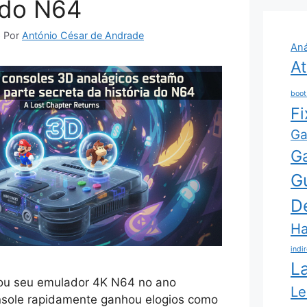
 do N64
6
Por
António César de Andrade
Aná
At
boot
Fi
G
G
G
D
Ha
indi
L
ou seu emulador 4K N64 no ano
Le
nsole rapidamente ganhou elogios como