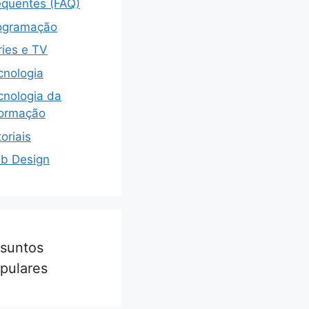
equentes (FAQ)
ogramação
ries e TV
cnologia
cnologia da
formação
oriais
b Design
suntos
pulares