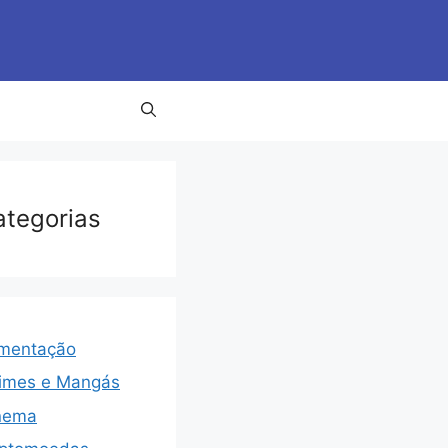
ategorias
imentação
imes e Mangás
nema