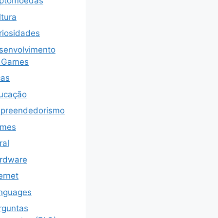
iptomoedas
ltura
riosidades
senvolvimento
 Games
cas
ucação
preendedorismo
mes
ral
rdware
ernet
nguages
rguntas