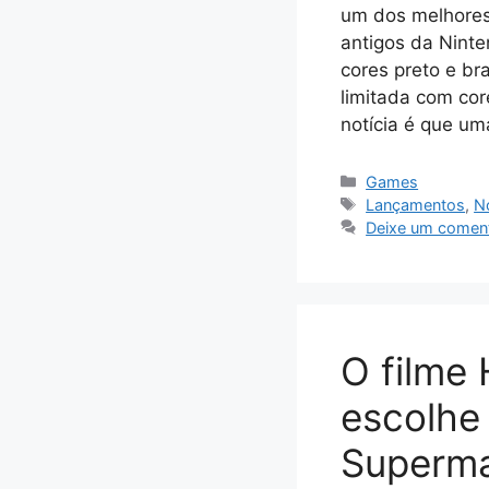
um dos melhores 
antigos da Ninte
cores preto e b
limitada com cor
notícia é que u
Categorias
Games
Tags
Lançamentos
,
No
Deixe um coment
O filme
escolhe 
Superm