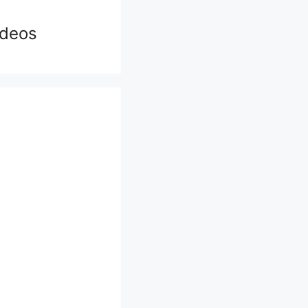
ídeos