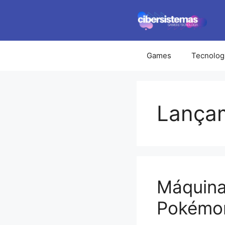
Pular
para
o
conteúdo
Games
Tecnolog
Lança
Máquina
Pokémon