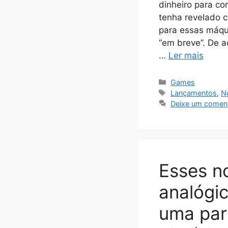
dinheiro para c
tenha revelado c
para essas máqu
“em breve”. De a
…
Ler mais
Categorias
Games
Tags
Lançamentos
,
No
Deixe um coment
Esses n
analógi
uma par