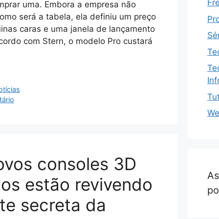
Fr
omprar uma. Embora a empresa não
omo será a tabela, ela definiu um preço
Pr
inas caras e uma janela de lançamento
Sé
cordo com Stern, o modelo Pro custará
Te
Te
In
tícias
Tut
ário
We
ovos consoles 3D
As
cos estão revivendo
po
te secreta da