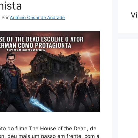
nista
V
6
Por
António César de Andrade
to do filme The House of the Dead, de
n, deu mais um passo em frente, com a