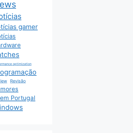
ews
tícias
tícias gamer
tícias
rdware
atches
ormance optimization
rogramação
iew
Revisão
umores
 em Portugal
indows