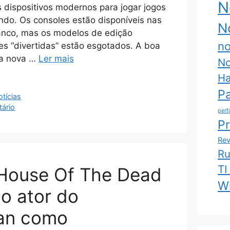
N
dispositivos modernos para jogar jogos
ndo. Os consoles estão disponíveis nas
No
ranco, mas os modelos de edição
no
es “divertidas” estão esgotados. A boa
ma nova …
Ler mais
No
Ha
P
tícias
ário
perf
P
Rev
R
TI
 House Of The Dead
W
o ator do
an como