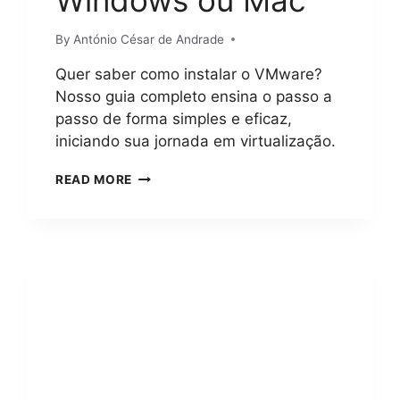
By
António César de Andrade
Quer saber como instalar o VMware?
Nosso guia completo ensina o passo a
passo de forma simples e eficaz,
iniciando sua jornada em virtualização.
COMO
READ MORE
INSTALAR
O
VMWARE?
GUIA
COMPLETO
E
PASSO
A
PASSO
PARA
VIRTUALIZAÇÃO
NO