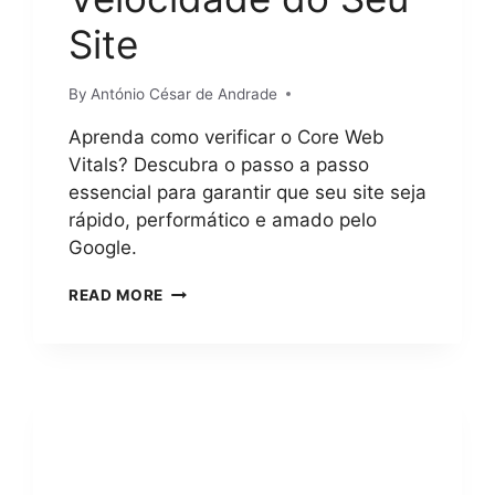
Site
By
António César de Andrade
Aprenda como verificar o Core Web
Vitals? Descubra o passo a passo
essencial para garantir que seu site seja
rápido, performático e amado pelo
Google.
COMO
READ MORE
VERIFICAR
O
CORE
WEB
VITALS?
GUIA
COMPLETO
E
PRÁTICO