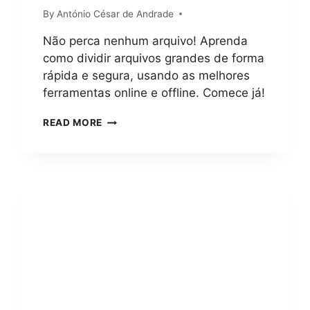
By
António César de Andrade
Não perca nenhum arquivo! Aprenda
como dividir arquivos grandes de forma
rápida e segura, usando as melhores
ferramentas online e offline. Comece já!
COMO
READ MORE
DIVIDIR
ARQUIVOS
GRANDES?
GUIA
COMPLETO
COM
5
MÉTODOS
FÁCEIS
E
SEGUROS
PARA
QUALQUER