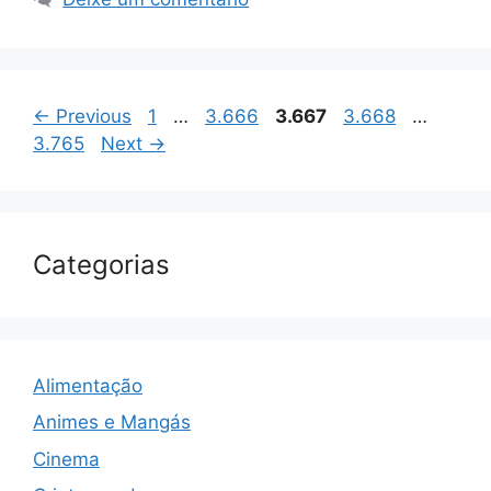
Page
Page
Page
Page
Page
←
Previous
1
…
3.666
3.667
3.668
…
3.765
Next
→
Categorias
Alimentação
Animes e Mangás
Cinema