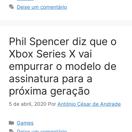
Deixe um comentário
Phil Spencer diz que o
Xbox Series X vai
empurrar o modelo de
assinatura para a
próxima geração
5 de abril, 2020
Por
António César de Andrade
Categorias
Games
Deixe um comentário