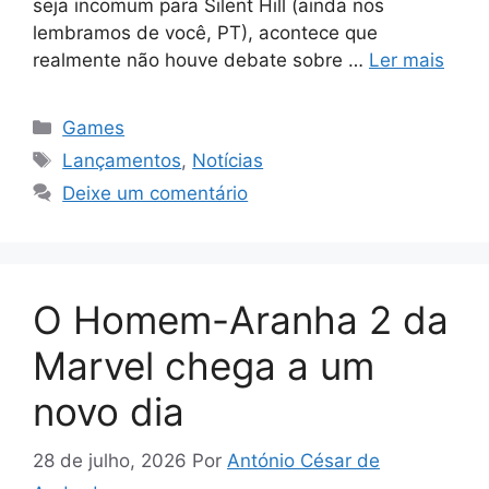
seja incomum para Silent Hill (ainda nos
lembramos de você, PT), acontece que
realmente não houve debate sobre …
Ler mais
Categorias
Games
Tags
Lançamentos
,
Notícias
Deixe um comentário
O Homem-Aranha 2 da
Marvel chega a um
novo dia
28 de julho, 2026
Por
António César de