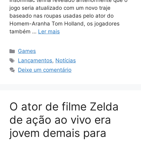
Insomniac tenha revelado anteriormente que o
jogo seria atualizado com um novo traje
baseado nas roupas usadas pelo ator do
Homem-Aranha Tom Holland, os jogadores
também …
Ler mais
Categorias
Games
Tags
Lançamentos
,
Notícias
Deixe um comentário
O ator de filme Zelda
de ação ao vivo era
jovem demais para